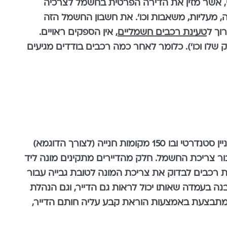
תי, אשר מזין את הדירה הפרטית בחשמל לצרכיה
ה, מעליות, משאבות וכו'. את חשבון החשמל הזה
וך ל
טעינת רכבים חשמליים
, אין הספקים ראויים
.
 החשמל (תלוי בגודל הבניין, הותק שלו וכו'). כלומר לאחר כמה רכבים בודדים מגיעים
לוחות חשמל שאינם ערוכים לספק את הקצבים הדרושים הם רק חלק מהבעיה, החלק השני הוא נושא הגבייה. בבניין סטנדרטי ובו 150 מקומות חנייה (לצורך הדוגמא)
לום עבור צריכת החשמל. חלק מהדיירים מתקינים מונה ליד
ות רכבים לבדוק את צריכת המונה לטובת גבייה עבור
בנה בעמדה שאותו יכול לראות גם הדייר, וגם הנהלת
 ומתבצעת באמצעות הוראת קבע עליה חותם הדייר,