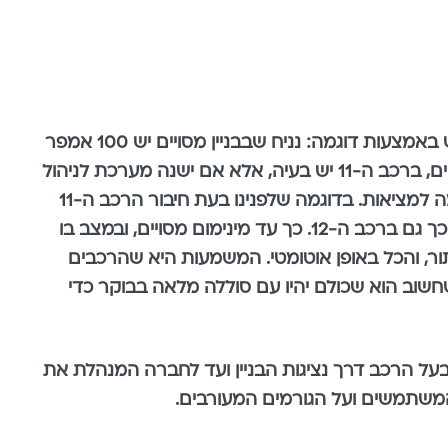
נחזור לעניין הטעינה – ישנה אפשרות להגדיל באופן משמעותי את הספקי החשמל בלי להשקיע אגורה. איך? נמחיש באמצעות דוגמה: נניח שבבניין מסויים יש 100 אמפר
פנוי בלוח החשמל, וכל רכב צורך 10 אמפר מקסימלי. בעשרת הרכבים הראשונים הלוח יזרים את ההספקים הראויים, ברכב ה-11 יש בעיה, אלא אם ישנה מערכת לניהול
אנרגיה דינמית. המערכת תזהה את חוסר המשאבים (דרושים 110 אמפר וזמינים רק 100 אמפר) ותתאים את עצמה למציאות. בדוגמה שלפנינו בעת חיבור הרכב ה-11
לחשמל המערכת תוריד את הזרם לכלל הרכבים לרמה של 9 אמפר כדי שיהיה מקום גם לרכב ה-11, ותעשה שוב כך גם ברכב ה-12. כך עד מינימום מסויים, ובמצב בו
 תור, והכל באופן אוטומטי. המשמעות היא שהרכבים
גיע ל-100% סוללה ב-23:00 בלילה או ב-04:00 לפנות בוקר? מה שחשוב הוא שכולם יהיו עם סוללה מלאה בבוקר כדי
ל הרכב דרך נציגות הבניין ועד לחברה המנהלת את
המשתמשים ועל הגורמים המעורבים.