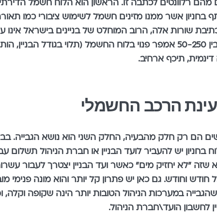
יים מהם רלוונטים לכתבה זו. הראשון הוא הלוח חשמל הדיר
ף בחניון אשר ממנו מזינים חשמל לשימוש ציבורי כמו תאור
 לכתיבת שורות אלה, הרוב המוחלט של בניינים בישראל אינו ער
בעוד שרכב צורך כ-16 עד 32 אמפר מקסימלי, יש לנו בין 50-250 אמפר פנוי בלוח
דינמית, תיכף ארחיב.
ינת הרכב החשמלי
חברים ללוח בחניון יש להעביר לועד הבניין או חברת הניהול תש
יא שזה "לא יחזיק מים" כאשר ועד הבניין יצטרך לעבור עשר
ודש וחודש. גם כאן יש פתרון קל יותר והוא מונה פנימי מו
שהגבייה במערכות הניהול הטובות יותר הינה שקופה וקלה,
 לחשבון הועד\חברת הניהול.