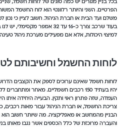
בכל בניין מגורים יש כמה סוגים של לוחות חשמל, שנ
הפרטיים. השני והיותר רלוונטי הוא לוח החשמל המשות
משלם ועד הבית או חברת הניהול.
חשוב לציין כי נכון
למיצוי היכולות, אלא אם מפעילים מערכת ניהול טעינה 
לוחות החשמל וחשיבותם לטע
יהיו בעתיד 150 רכבים חשמליים. מאחר ומת
העמדה, שזה פתרון ראוי ותקין. הבעייה היחידה איתו ה
צריכת החשמל, או חברת הניהול עבור מאות רכבים, כל ח
הבניין מהמחשב או מאפליקציה. מה שיותר חשוב הוא 
והעברה מרוכזת של כלל הכספים אשר נגבו מאותו בניין