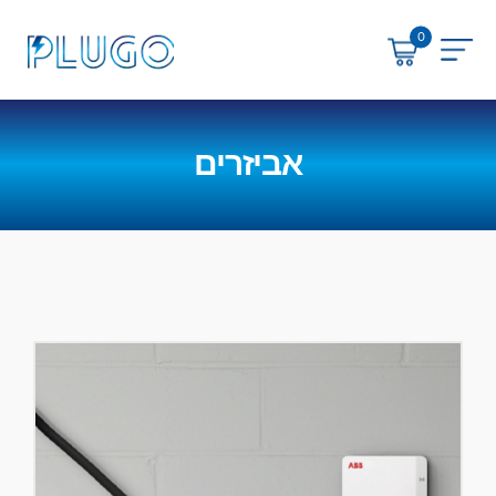
0
uGo
אביזרים